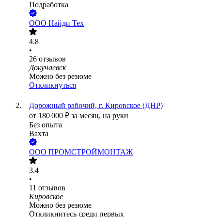
Подработка
ООО
Найди Тех
4.8
•
26
отзывов
Докучаевск
Можно без резюме
Откликнуться
Дорожный рабочий, г. Кировское (ДНР)
от
180 000
₽
за месяц,
на руки
Без опыта
Вахта
ООО
ПРОМСТРОЙМОНТАЖ
3.4
•
11
отзывов
Кировское
Можно без резюме
Откликнитесь среди первых