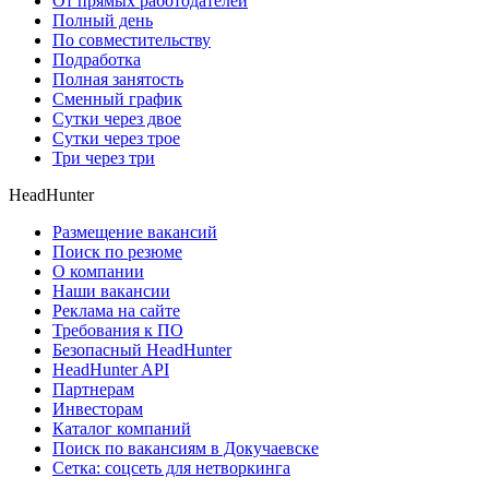
От прямых работодателей
Полный день
По совместительству
Подработка
Полная занятость
Сменный график
Сутки через двое
Сутки через трое
Три через три
HeadHunter
Размещение вакансий
Поиск по резюме
О компании
Наши вакансии
Реклама на сайте
Требования к ПО
Безопасный HeadHunter
HeadHunter API
Партнерам
Инвесторам
Каталог компаний
Поиск по вакансиям в Докучаевске
Сетка: соцсеть для нетворкинга